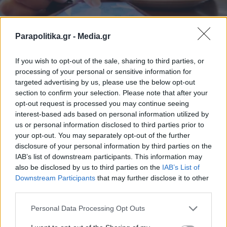
Parapolitika.gr -
Media.gr
If you wish to opt-out of the sale, sharing to third parties, or
ΖΩΗ
08.04.2026 17:36
processing of your personal or sensitive information for
PARAPOLITIKA NEWSROOM
targeted advertising by us, please use the below opt-out
section to confirm your selection. Please note that after your
Το ασταμάτητο scrolling δεν είναι τυχαίο -
opt-out request is processed you may continue seeing
Ψυχολόγοι εξηγούν τι συμβαίνει στον
interest-based ads based on personal information utilized by
us or personal information disclosed to third parties prior to
εγκέφαλό σου
your opt-out. You may separately opt-out of the further
disclosure of your personal information by third parties on the
IAB’s list of downstream participants. This information may
also be disclosed by us to third parties on the
IAB’s List of
Εγγραφή στο newsletter
Downstream Participants
that may further disclose it to other
third parties.
Personal Data Processing Opt Outs