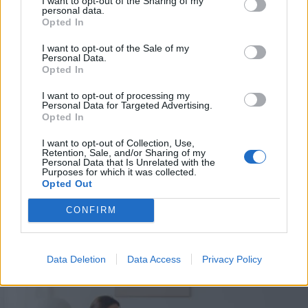
I want to opt-out of the Sharing of my
personal data.
*
Opted In
Αποδέχομαι τους
όρους χρήσης
και την πολιτική απορρήτου
I want to opt-out of the Sale of my
Personal Data.
Opted In
Εγγραφή
I want to opt-out of processing my
Personal Data for Targeted Advertising.
ΥΓΕΙΑ
07.04.2026 22:04
Opted In
PARAPOLITIKA NEWSROOM
X
I want to opt-out of Collection, Use,
Επιστήμονες ανακάλυψαν τη πρωτεΐνη
Retention, Sale, and/or Sharing of my
Personal Data that Is Unrelated with the
που σχετίζεται με τη γήρανση του
Purposes for which it was collected.
Opted Out
εγκεφάλου - Η μείωση της προκάλεσε
ανάκαμψη
CONFIRM
Data Deletion
Data Access
Privacy Policy