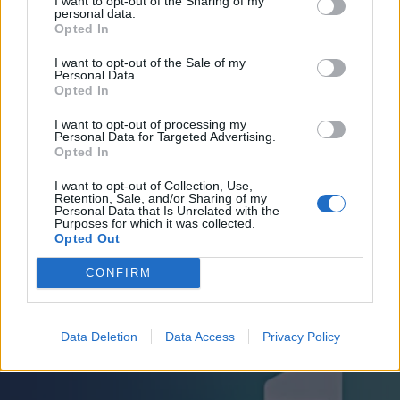
I want to opt-out of the Sharing of my
personal data.
*
Opted In
Αποδέχομαι τους
όρους χρήσης
και την πολιτική απορρήτου
I want to opt-out of the Sale of my
Personal Data.
Opted In
Εγγραφή
I want to opt-out of processing my
Personal Data for Targeted Advertising.
Opted In
LIFESTYLE
19.02.2024 17:02
X
I want to opt-out of Collection, Use,
PARAPOLITIKA NEWSROOM
Retention, Sale, and/or Sharing of my
Personal Data that Is Unrelated with the
Έλενα Τσαβαλιά: Η στιγμή που "όρμησε»
Purposes for which it was collected.
Opted Out
στον Ανδρέα Λαγό και εκείνος τη σήκωσε
ψηλά
CONFIRM
Data Deletion
Data Access
Privacy Policy