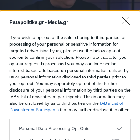
Parapolitika.gr -
Media.gr
If you wish to opt-out of the sale, sharing to third parties, or
LIFESTYLE
08.03.2024 12:50
processing of your personal or sensitive information for
PARAPOLITIKA NEWSROOM
targeted advertising by us, please use the below opt-out
section to confirm your selection. Please note that after your
Μάρκος Σεφερλής για Έλενα Τσαβαλιά:
opt-out request is processed you may continue seeing
"Είμαστε 22 χρόνια μαζί, όταν
interest-based ads based on personal information utilized by
us or personal information disclosed to third parties prior to
γνωριστήκαμε ήμασταν και οι δύο
your opt-out. You may separately opt-out of the further
παντρεμένοι"
disclosure of your personal information by third parties on the
IAB’s list of downstream participants. This information may
also be disclosed by us to third parties on the
IAB’s List of
Εγγραφή στο newsletter
Downstream Participants
that may further disclose it to other
third parties.
Personal Data Processing Opt Outs