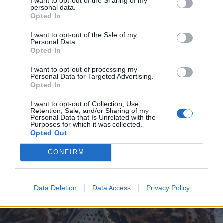
I want to opt-out of the Sharing of my
personal data.
*
Opted In
Αποδέχομαι τους
όρους χρήσης
και την πολιτική απορρήτου
I want to opt-out of the Sale of my
ΕΛΛΑΔΑ
15.04.2025 13:20
Personal Data.
PARAPOLITIKA NEWSROOM
Opted In
Εγγραφή
Πάσχα στην Ελλάδα: Τα πιο εντυπωσιακά
I want to opt-out of processing my
Personal Data for Targeted Advertising.
έθιμα της Μεγάλης Εβδομάδας
Opted In
X
I want to opt-out of Collection, Use,
Retention, Sale, and/or Sharing of my
Personal Data that Is Unrelated with the
Purposes for which it was collected.
Opted Out
CONFIRM
Data Deletion
Data Access
Privacy Policy