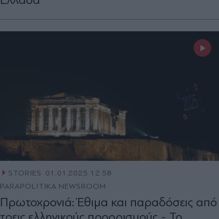
STORIES
01.01.2025 12:58
PARAPOLITIKA NEWSROOM
Πρωτοχρονιά: Έθιμα και παραδόσεις από
τρεις ελληνικούς προορισμούς - Το