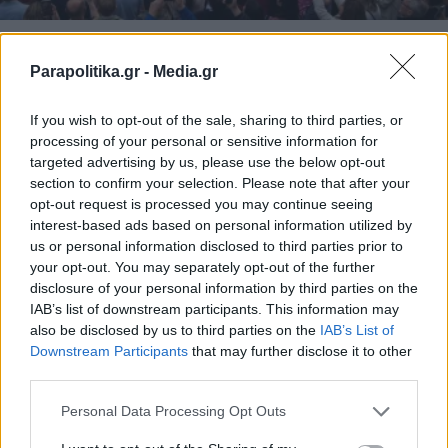
ΔΙΕΘΝΗ
16.04.2025 20:22
Parapolitika.gr -
Media.gr
PARAPOLITIKA NEWSROOM
Μεγάλη Εβδομάδα στη Μάλαγα: Τα
If you wish to opt-out of the sale, sharing to third parties, or
εντυπωσιακά έθιμα του Πάσχα στην
processing of your personal or sensitive information for
Ισπανία
targeted advertising by us, please use the below opt-out
section to confirm your selection. Please note that after your
opt-out request is processed you may continue seeing
interest-based ads based on personal information utilized by
us or personal information disclosed to third parties prior to
your opt-out. You may separately opt-out of the further
disclosure of your personal information by third parties on the
IAB’s list of downstream participants. This information may
also be disclosed by us to third parties on the
IAB’s List of
Εγγραφή στο newsletter
Downstream Participants
that may further disclose it to other
third parties.
Personal Data Processing Opt Outs