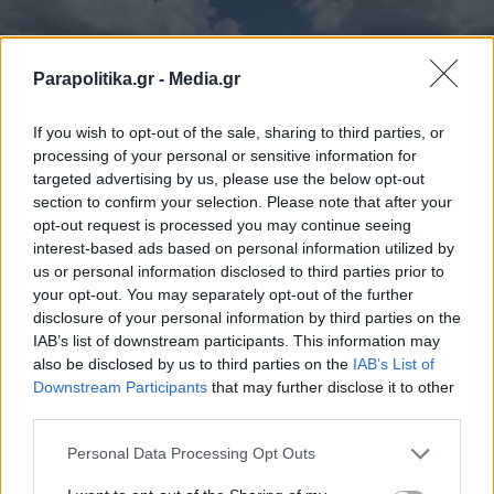
Parapolitika.gr -
Media.gr
If you wish to opt-out of the sale, sharing to third parties, or
processing of your personal or sensitive information for
targeted advertising by us, please use the below opt-out
section to confirm your selection. Please note that after your
opt-out request is processed you may continue seeing
interest-based ads based on personal information utilized by
us or personal information disclosed to third parties prior to
ΟΙΚΟΝΟΜΙΑ
22.05.2025 07:10
your opt-out. You may separately opt-out of the further
PARAPOLITIKA NEWSROOM
disclosure of your personal information by third parties on the
Νέοι έλεγχοι από την ΑΑΔΕ σε
IAB’s list of downstream participants. This information may
also be disclosed by us to third parties on the
IAB’s List of
βραχυχρόνιες μισθώσεις Airbnb και
Εγγραφή στο newsletter
Downstream Participants
that may further disclose it to other
μεταβιβάσεις ακινήτων - Αυστηρά
third parties.
πρόστιμα για αδήλωτα εισοδήματα και
Personal Data Processing Opt Outs
παραβάσεις