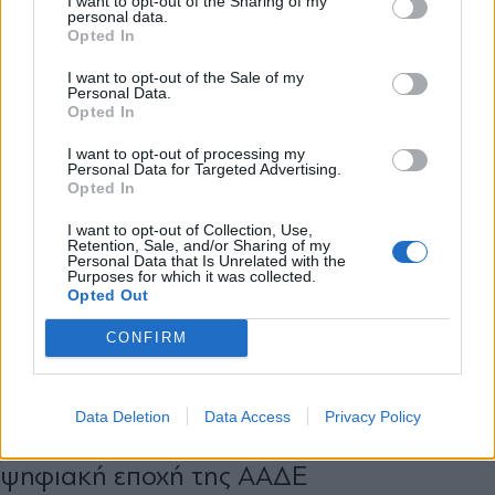
I want to opt-out of the Sharing of my
personal data.
*
Opted In
Αποδέχομαι τους
όρους χρήσης
και την πολιτική απορρήτου
I want to opt-out of the Sale of my
Personal Data.
Opted In
Εγγραφή
I want to opt-out of processing my
Personal Data for Targeted Advertising.
Opted In
X
I want to opt-out of Collection, Use,
Retention, Sale, and/or Sharing of my
Personal Data that Is Unrelated with the
Purposes for which it was collected.
Opted Out
CONFIRM
ΟΙΚΟΝΟΜΙΑ
20.05.2025 15:57
PARAPOLITIKA NEWSROOM
Data Deletion
Data Access
Privacy Policy
Μεταβίβαση ακινήτων με ένα κλικ: Η νέα
ψηφιακή εποχή της ΑΑΔΕ