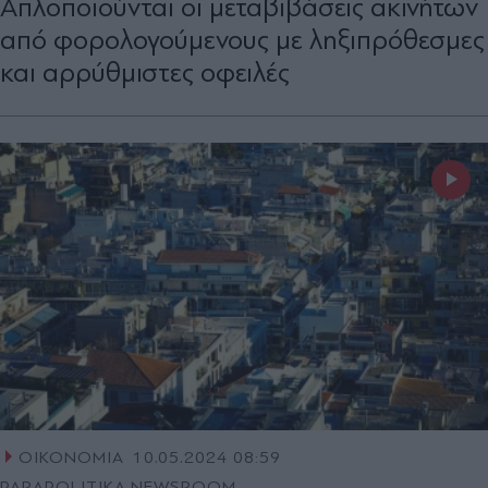
Απλοποιούνται οι µεταβιβάσεις ακινήτων
από φορολογούµενους µε ληξιπρόθεσµες
και αρρύθµιστες οφειλές
ΟΙΚΟΝΟΜΙΑ
10.05.2024 08:59
PARAPOLITIKA NEWSROOM