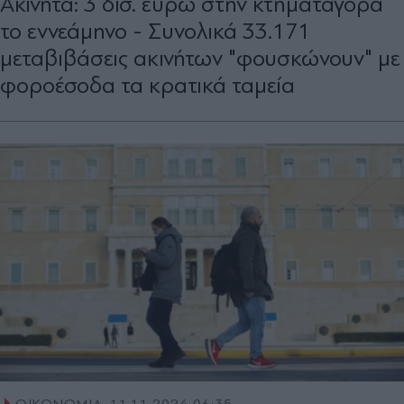
Ακίνητα: 3 δισ. ευρώ στην κτηµαταγορά
το εννεάµηνο - Συνολικά 33.171
µεταβιβάσεις ακινήτων "φουσκώνουν" µε
φοροέσοδα τα κρατικά ταµεία