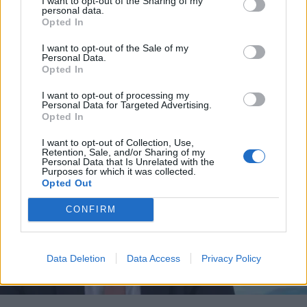
I want to opt-out of the Sharing of my
ΟΙΚΟΝΟΜΙΑ
01.11.2023 13:30
personal data.
*
Opted In
Αποδέχομαι τους
όρους χρήσης
PARAPOLITIKA NEWSROOM
Καταργείται το πιστοποιητικό ΤΑΠ για
και την πολιτική απορρήτου
I want to opt-out of the Sale of my
Personal Data.
μεταβιβάσεις ακινήτων
Opted In
Εγγραφή
I want to opt-out of processing my
Personal Data for Targeted Advertising.
Opted In
X
I want to opt-out of Collection, Use,
Retention, Sale, and/or Sharing of my
Personal Data that Is Unrelated with the
Purposes for which it was collected.
Opted Out
CONFIRM
Data Deletion
Data Access
Privacy Policy