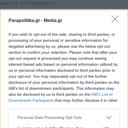
ΜΑΡΙΟΣ ΧΡΙΣΤΟΔΟΥΛΟΥ
Ακίνητα: Οι "χρυσές" μεταβιβάσεις - Έως
και 10 φορές πάνω από τις αντικειμενικές
Parapolitika.gr -
Media.gr
αξίες οι εμπορικές τιμές
If you wish to opt-out of the sale, sharing to third parties, or
processing of your personal or sensitive information for
targeted advertising by us, please use the below opt-out
section to confirm your selection. Please note that after your
opt-out request is processed you may continue seeing
interest-based ads based on personal information utilized by
us or personal information disclosed to third parties prior to
your opt-out. You may separately opt-out of the further
disclosure of your personal information by third parties on the
IAB’s list of downstream participants. This information may
also be disclosed by us to third parties on the
IAB’s List of
Εγγραφή στο newsletter
Downstream Participants
that may further disclose it to other
third parties.
Personal Data Processing Opt Outs