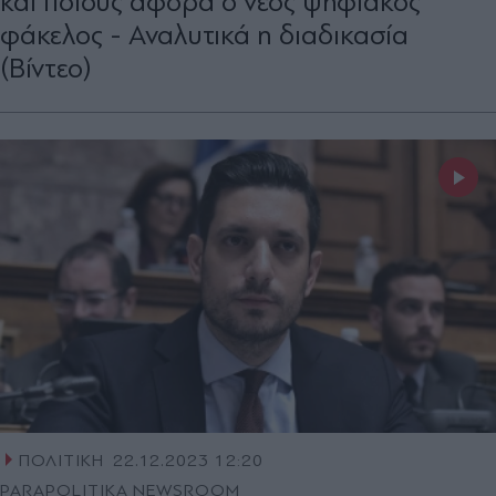
και ποιους αφορά ο νέος ψηφιακός
φάκελος - Αναλυτικά η διαδικασία
(Βίντεο)
ΠΟΛΙΤΙΚΗ
22.12.2023 12:20
PARAPOLITIKA NEWSROOM