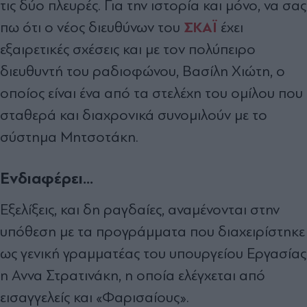
τις δύο πλευρές. Για την ιστορία και µόνο, να σας
ΣΚΑΪ
πω ότι ο νέος διευθύνων του
έχει
εξαιρετικές σχέσεις και µε τον πολύπειρο
διευθυντή του ραδιοφώνου, Βασίλη Χιώτη, ο
οποίος είναι ένα από τα στελέχη του οµίλου που
σταθερά και διαχρονικά συνοµιλούν µε το
σύστηµα Μητσοτάκη.
Ενδιαφέρει...
Εξελίξεις, και δη ραγδαίες, αναµένονται στην
υπόθεση µε τα προγράµµατα που διαχειρίστηκε
ως γενική γραµµατέας του υπουργείου Εργασίας
η Αννα Στρατινάκη, η οποία ελέγχεται από
εισαγγελείς και «Φαρισαίους».