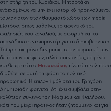
στη στήριξη του Κυριάκου Μητσοτάκη
ενδεχοµένως να µην έχει ιστορικό προηγούµενο,
τουλάχιστον στον θαυµαστό χώρο των media.
Ωστόσο, όπως µαθαίνω, το αφεντικό του
φαληριώτικου καναλιού, µε αφορµή και το
αψεγάδιαστο ντοκιµαντέρ για τη διακυβέρνηση
Τσίπρα, όχι µόνο δεν µπήκε στον πειρασµό των
δεύτερων σκέψεων, αλλά, απεναντίας, επιµένει
Μητσοτάκης
και θεωρεί ότι ο
είναι ό,τι καλύτερο
διαθέτει σε αυτή τη φάση το πολιτικό
προσωπικό. Η επιλογή µάλιστα του Γρηγόρη
∆ηµητριάδη φαίνεται ότι έχει συµβάλει στην
καλύτερη συνεννόηση Μαξίµου και Φαλήρου,
κάτι που µέχρι πρότινος ήταν ζητούµενο και για