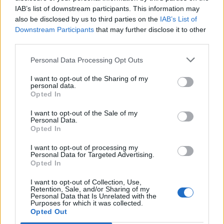
IAB’s list of downstream participants. This information may
also be disclosed by us to third parties on the
IAB’s List of
Ακολουθήστε μας στο
Εγγραφή στο newsletter
Downstream Participants
that may further disclose it to other
facebook
third parties.
Personal Data Processing Opt Outs
Ακολουθήστε μας στο
I want to opt-out of the Sharing of my
twitter
personal data.
*
Opted In
Αποδέχομαι τους
όρους χρήσης
και την πολιτική απορρήτου
I want to opt-out of the Sale of my
Personal Data.
ΣΧΕΤΙΚΗ ΕΙΔΗΣΕΟΓΡΑΦΙΑ
Opted In
Εγγραφή
I want to opt-out of processing my
Personal Data for Targeted Advertising.
Opted In
X
I want to opt-out of Collection, Use,
Retention, Sale, and/or Sharing of my
Personal Data that Is Unrelated with the
Purposes for which it was collected.
Opted Out