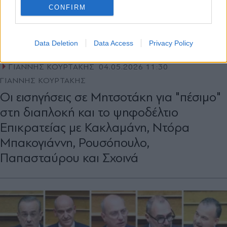
CONFIRM
Data Deletion
Data Access
Privacy Policy
ΓΙΑΝΝΗΣ ΚΟΥΡΤΑΚΗΣ
04.05.2026 11:30
ΓΙΑΝΝΗΣ ΚΟΥΡΤΑΚΗΣ
Oι εισηγήσεις σε Μητσοτάκη για "πέσιµο"
στη διαπλοκή και το ψηφοδέλτιο
Επικρατείας με Κακλαμάνη, Ντόρα
Μπακογιάννη, Ρουσόπουλο,
Παπασταύρου και Σχοινά