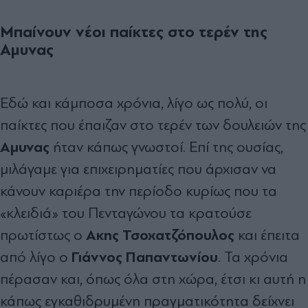
Μπαίνουν νέοι παίκτες στο τερέν της
Αµυνας
Εδώ και κάµποσα χρόνια, λίγο ως πολύ, οι
παίκτες που έπαιζαν στο τερέν των δουλειών της
Αµυνας
ήταν κάπως γνωστοί. Επί της ουσίας,
µιλάγαµε για επιχειρηµατίες που άρχισαν να
κάνουν καριέρα την περίοδο κυρίως που τα
«κλειδιά» του Πενταγώνου τα κρατούσε
Ακης Τσοχατζόπουλος
πρωτίστως ο
και έπειτα
Γιάννος Παπαντωνίου
από λίγο ο
. Τα χρόνια
πέρασαν και, όπως όλα στη χώρα, έτσι κι αυτή η
κάπως εγκαθιδρυµένη πραγµατικότητα δείχνει