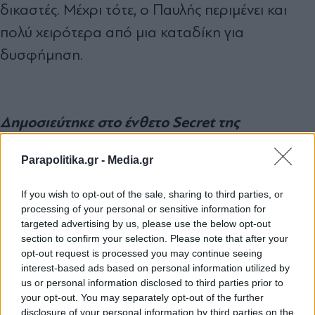
δικαστές. Μέχρι τότε, ο Παυλής περιµένει και
πολύ χειρότερα από µια καταδίκη για
δυσφήµηση.
Δημοσιεύτηκε στο ένθετο Secret της
εφημερίδας "Παραπολιτικά"
Parapolitika.gr -
Media.gr
TAGS:
If you wish to opt-out of the sale, sharing to third parties, or
processing of your personal or sensitive information for
#Γιάννης Αλαφούζος
#ΣΚΑΙ
#Κυριάκος Μητσοτάκης
#Νίκ
targeted advertising by us, please use the below opt-out
section to confirm your selection. Please note that after your
opt-out request is processed you may continue seeing
Ακολουθήστε το
interest-based ads based on personal information utilized by
parapolitika.gr στο Google
us or personal information disclosed to third parties prior to
News για άμεση και έγκυρη
your opt-out. You may separately opt-out of the further
ενημέρωση
disclosure of your personal information by third parties on the