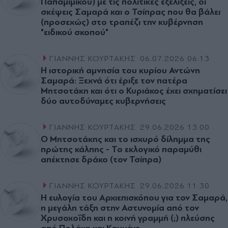
Παπαµιµίκου) µε τις πολιτικές εξελίξεις, οι
σκέψεις Σαμαρά και ο Τσίπρας που θα βάλει
(προσεχώς) στο τραπέζι την κυβέρνηση
"ειδικού σκοπού"
ΓΙΑΝΝΗΣ ΚΟΥΡΤΑΚΗΣ
06.07.2026 06:13
Η ιστορική αμνησία του κυρίου Αντώνη
Σαμαρά: Ξεχνά ότι έριξε τον πατέρα
Μητσοτάκη και ότι ο Κυριάκος έχει σχηματίσει
δύο αυτοδύναμες κυβερνήσεις
ΓΙΑΝΝΗΣ ΚΟΥΡΤΑΚΗΣ
29.06.2026 13:00
Ο Μητσοτάκης και το ισχυρό δίληµµα της
πρώτης κάλπης - Το εκλογικό παραμύθι
απέκτησε δράκο (τον Τσίπρα)
ΓΙΑΝΝΗΣ ΚΟΥΡΤΑΚΗΣ
29.06.2026 11:30
Η ευλογία του Αρχιεπισκόπου για τον Σαµαρά,
η µεγάλη τάξη στην Αστυνοµία από τον
Χρυσοχοΐδη και η κοινή γραμμή (;) πλεύσης