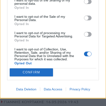
I want to opt-out of the Sharing of my
κόµµα Σαµαρά και το "όχι" από τον
personal data.
*
Opted In
Αποδέχομαι τους
όρους χρήσης
Βενιζέλο σε υποψηφιότητα και
και την πολιτική απορρήτου
I want to opt-out of the Sale of my
Επικρατείας
Personal Data.
Opted In
Εγγραφή
I want to opt-out of processing my
Personal Data for Targeted Advertising.
Opted In
X
I want to opt-out of Collection, Use,
Retention, Sale, and/or Sharing of my
Personal Data that Is Unrelated with the
Purposes for which it was collected.
Opted Out
CONFIRM
Data Deletion
Data Access
Privacy Policy
ΓΙΑΝΝΗΣ ΚΟΥΡΤΑΚΗΣ
16.05.2026 19:43