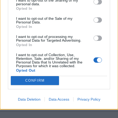
I want to opt-out of the Sharing of my
personal data.
*
Opted In
Αποδέχομαι τους
όρους χρήσης
και την πολιτική απορρήτου
I want to opt-out of the Sale of my
Personal Data.
Opted In
Εγγραφή
I want to opt-out of processing my
Personal Data for Targeted Advertising.
Opted In
X
I want to opt-out of Collection, Use,
Retention, Sale, and/or Sharing of my
Personal Data that Is Unrelated with the
Purposes for which it was collected.
ΠΟΛΙΤΙΚΗ
21.01.2022 18:19
Opted Out
ΛΕΩΝΙΔΑΣ Σ. ΜΠΛΑΒΕΡΗΣ
CONFIRM
Στρατιωτική συνεργασία Ελλάδας -
Γαλλίας: Συνάντηση Χαρδαλιά και
Data Deletion
Data Access
Privacy Policy
Φλώρου με Μπέρκχαρντ