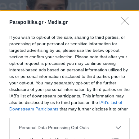
Parapolitika.gr -
Media.gr
If you wish to opt-out of the sale, sharing to third parties, or
processing of your personal or sensitive information for
targeted advertising by us, please use the below opt-out
section to confirm your selection. Please note that after your
opt-out request is processed you may continue seeing
ΠΟΛΙΤΙΚΗ
16.02.2022 22:31
interest-based ads based on personal information utilized by
ΛΕΩΝΙΔΑΣ Σ. ΜΠΛΑΒΕΡΗΣ
us or personal information disclosed to third parties prior to
Μεζονάβ: Η επικύρωση των συμφωνιών
your opt-out. You may separately opt-out of the further
disclosure of your personal information by third parties on the
είναι μια εντυπωσιακή ψήφος
IAB’s list of downstream participants. This information may
εμπιστοσύνης στην ιστορική φιλία που
also be disclosed by us to third parties on the
IAB’s List of
Εγγραφή στο newsletter
Downstream Participants
that may further disclose it to other
ενώνει τους λαούς μας
third parties.
Personal Data Processing Opt Outs