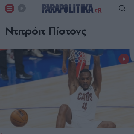
Ντιτρόιτ Πίστονς