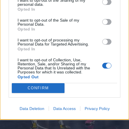
I want to opt-out of the Sharing of my
ΑΘΛΗΤΙΚΑ ΝΕΑ
27.04.2025 23:15
personal data.
*
Opted In
Αποδέχομαι τους
όρους χρήσης
ΧΑΡΑΛΑΜΠΟΣ ΜΑΝΙΑΤΗΣ
Πίστονς - Νικς 93-94: Ο τραυματίας
και την πολιτική απορρήτου
I want to opt-out of the Sale of my
Personal Data.
Μπράνσον έφερε τη Νέα Υόρκη μία
Opted In
Εγγραφή
ανάσα από τα ημιτελικά της Ανατολής
I want to opt-out of processing my
Personal Data for Targeted Advertising.
Opted In
X
I want to opt-out of Collection, Use,
Retention, Sale, and/or Sharing of my
Personal Data that Is Unrelated with the
Purposes for which it was collected.
Opted Out
CONFIRM
Data Deletion
Data Access
Privacy Policy