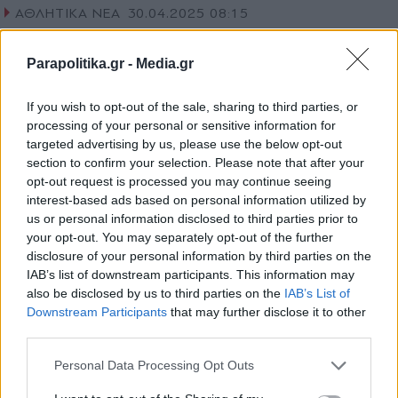
ΑΘΛΗΤΙΚΑ ΝΕΑ
30.04.2025 08:15
PARAPOLITIKA NEWSROOM
NBA Playoffs: "Φωτιά" Μάρεϊ και
Parapolitika.gr -
Media.gr
Πίστονς, περίπατος για Σέλτικς
If you wish to opt-out of the sale, sharing to third parties, or
processing of your personal or sensitive information for
targeted advertising by us, please use the below opt-out
section to confirm your selection. Please note that after your
opt-out request is processed you may continue seeing
interest-based ads based on personal information utilized by
us or personal information disclosed to third parties prior to
your opt-out. You may separately opt-out of the further
disclosure of your personal information by third parties on the
IAB’s list of downstream participants. This information may
also be disclosed by us to third parties on the
IAB’s List of
Εγγραφή στο newsletter
Downstream Participants
that may further disclose it to other
third parties.
Personal Data Processing Opt Outs