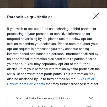
Parapolitika.gr -
Media.gr
If you wish to opt-out of the sale, sharing to third parties, or
processing of your personal or sensitive information for
targeted advertising by us, please use the below opt-out
ΠΑΡΑΠΟΛΙΤΙΚΑ
17.04.2025 12:59
section to confirm your selection. Please note that after your
PARAPOLITIKA NEWSROOM
opt-out request is processed you may continue seeing
Χάρης Μαμουλάκης αλά... Μαμαλάκης
interest-based ads based on personal information utilized by
us or personal information disclosed to third parties prior to
στη Βουλή
your opt-out. You may separately opt-out of the further
disclosure of your personal information by third parties on the
IAB’s list of downstream participants. This information may
also be disclosed by us to third parties on the
IAB’s List of
Εγγραφή στο newsletter
Downstream Participants
that may further disclose it to other
third parties.
Personal Data Processing Opt Outs