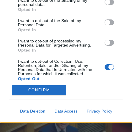
I want to opt-out of the Sharing of my
personal data.
*
Opted In
Αποδέχομαι τους
όρους χρήσης
και την πολιτική απορρήτου
I want to opt-out of the Sale of my
Personal Data.
Opted In
Εγγραφή
I want to opt-out of processing my
Personal Data for Targeted Advertising.
ΠΟΛΙΤΙΚΗ
10.04.2025 14:27
Opted In
PARAPOLITIKA NEWSROOM
X
I want to opt-out of Collection, Use,
Πλεύρης για Τέμπη: Η Πίζα και η Γάνδη
Retention, Sale, and/or Sharing of my
Personal Data that Is Unrelated with the
"αδειάζουν" τον ΕΟΔΑΣΑΑΜ, προφανώς
Purposes for which it was collected.
Opted Out
έχει μια τεράστια ευθύνη"
CONFIRM
Data Deletion
Data Access
Privacy Policy