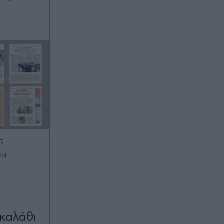
5
OM
καλάθι