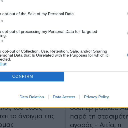
In
*
o opt-out of the Sale of my Personal Data.
Αποδέχομαι τους
όρους χρήσης
In
και την πολιτική απορρήτου
to opt-out of processing my Personal Data for Targeted
ing.
Εγγραφή
In
o opt-out of Collection, Use, Retention, Sale, and/or Sharing
ersonal Data that Is Unrelated with the Purposes for which it
lected.
X
Out
CONFIRM
ΜΙΑ
11.11.2025 10:57
ΟΙΚΟΝΟΜΙΑ
05.11.202
TIKA NEWSROOM
ΓΙΩΡΓΟΣ ΛΑΜΠΙΡΗΣ
Data Deletion
Data Access
Privacy Policy
ack" προσλήψεις:
Πωλήσεις μπίρας 
έλος του έτους
σούπερ μάρκετ: Α
ται το άνοιγμα της
παρά τη στασιμότη
ρμας
αγοράς - Αιτία, η