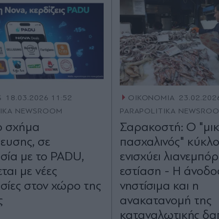
S
18.03.2026 11:52
ΟΙΚΟΝΟΜΙΑ
23.02.202
TIKA NEWSROOM
PARAPOLITIKA NEWSRO
ο σχήμα
Σαρακοστή: Ο "μι
ευσης, σε
πασχαλινός" κύκλο
σία με το PADU,
ενισχύει λιανεμπόρ
ται με νέες
εστίαση - Η άνοδο
σίες στον χώρο της
νηστίσιμα και η
ς
ανακατανομή της
καταναλωτικής δα