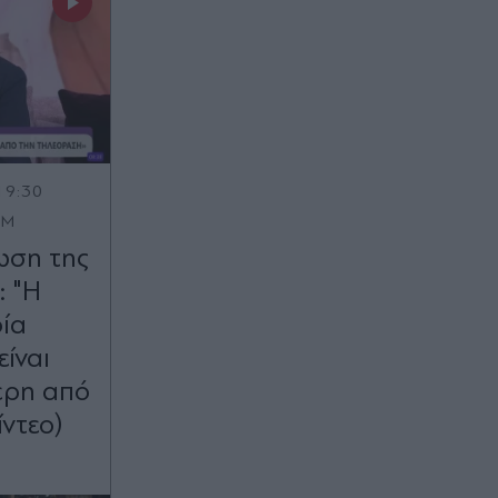
19:30
OM
ωση της
: "Η
οία
ίναι
ερη από
ίντεο)