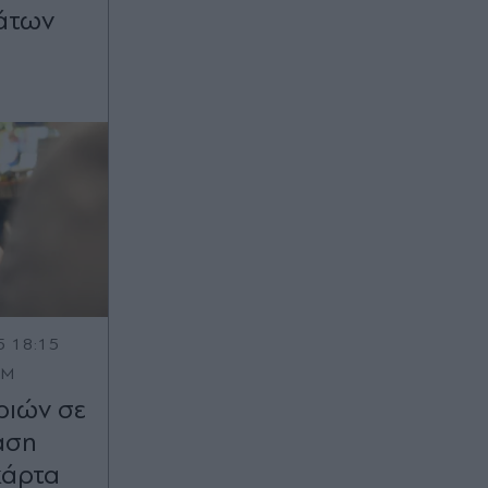
άτων
5 18:15
OM
ριών σε
αση
κάρτα