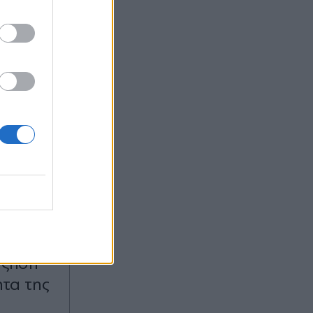
5 18:00
σε
ύξηση
τα της