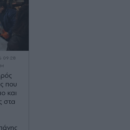
6 09:28
OM
κρός
ς που
ιο και
ς στα
πάνης