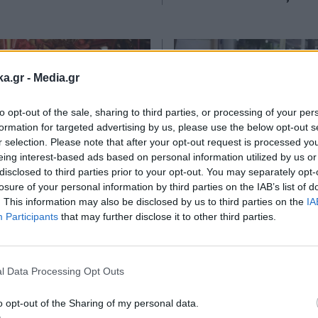
ka.gr -
Media.gr
to opt-out of the sale, sharing to third parties, or processing of your per
formation for targeted advertising by us, please use the below opt-out s
r selection. Please note that after your opt-out request is processed y
eing interest-based ads based on personal information utilized by us or
disclosed to third parties prior to your opt-out. You may separately opt-
02.01.2026 21:32
ΟΙΚΟΝΟΜΙΑ
05.12.202
losure of your personal information by third parties on the IAB’s list of
. This information may also be disclosed by us to third parties on the
IA
TIKA NEWSROOM
ΓΙΩΡΓΟΣ ΛΑΜΠΙΡΗΣ
Participants
that may further disclose it to other third parties.
α εστιατόρια και τα
Χτυπάει την εστία
Εγγραφή στο
κατά τις γιορτές: Τι
''μαγειρευτό φαγητ
newsletter
α Παραπολιτικά 90,1
αλλάζει ο χάρτης τ
l Data Processing Opt Outs
ρος της Ένωσης
λιανεµπορίου
o opt-out of the Sharing of my personal data.
ρίων Αττικής