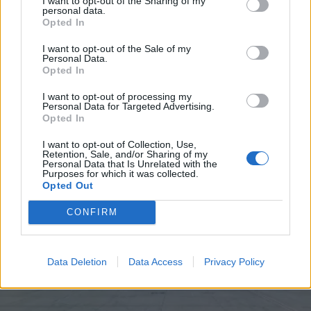
I want to opt-out of the Sharing of my
personal data.
BUSINESS
08.05.2026 19:39
*
Opted In
Αποδέχομαι τους
όρους χρήσης
PARAPOLITIKA NEWSROOM
και την πολιτική απορρήτου
I want to opt-out of the Sale of my
Ryanair: "Αβάσιμοι και προσχηματικοί οι
Personal Data.
ισχυρισμοί", λέει η Fraport για το κλείσιμο
Opted In
Εγγραφή
της βάσης στη Θεσσαλονίκη
I want to opt-out of processing my
Personal Data for Targeted Advertising.
Opted In
X
I want to opt-out of Collection, Use,
Retention, Sale, and/or Sharing of my
Personal Data that Is Unrelated with the
Purposes for which it was collected.
Opted Out
CONFIRM
Data Deletion
Data Access
Privacy Policy