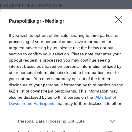
PARAPOLITIKA NEWSROOM
Επίθεση της Ryanair στη Fraport Greece
Parapolitika.gr -
Media.gr
για τη Θεσσαλονίκη - Τι ζητεί από την
ελληνική κυβέρνηση
If you wish to opt-out of the sale, sharing to third parties, or
processing of your personal or sensitive information for
targeted advertising by us, please use the below opt-out
section to confirm your selection. Please note that after your
opt-out request is processed you may continue seeing
interest-based ads based on personal information utilized by
us or personal information disclosed to third parties prior to
your opt-out. You may separately opt-out of the further
disclosure of your personal information by third parties on the
IAB’s list of downstream participants. This information may
also be disclosed by us to third parties on the
IAB’s List of
Εγγραφή στο newsletter
Downstream Participants
that may further disclose it to other
third parties.
Personal Data Processing Opt Outs