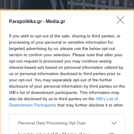
Parapolitika.gr -
Media.gr
If you wish to opt-out of the sale, sharing to third parties, or
processing of your personal or sensitive information for
ΕΛΛΑΔΑ
05.03.2026 15:47
targeted advertising by us, please use the below opt-out
ΒΑΣΩ ΠΑΛΑΙΟΥ
section to confirm your selection. Please note that after your
Δικηγόροι Κουκάκη: "Διασφαλίζουμε ότι
opt-out request is processed you may continue seeing
interest-based ads based on personal information utilized by
ο εντολέας μας θα λάβει τις απαντήσεις
us or personal information disclosed to third parties prior to
που δικαιούται σχετικά με την παραβίαση
your opt-out. You may separately opt-out of the further
disclosure of your personal information by third parties on the
του απορρήτου των επικοινωνιών του"
IAB’s list of downstream participants. This information may
also be disclosed by us to third parties on the
IAB’s List of
Εγγραφή στο newsletter
Downstream Participants
that may further disclose it to other
third parties.
Personal Data Processing Opt Outs