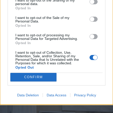
I want to opt-out of the Sharing of my
personal data.
*
Opted In
Αποδέχομαι τους
όρους χρήσης
και την πολιτική απορρήτου
I want to opt-out of the Sale of my
Personal Data.
Opted In
Εγγραφή
I want to opt-out of processing my
Personal Data for Targeted Advertising.
Opted In
X
ΕΛΛΑΔΑ
24.02.2026 12:11
I want to opt-out of Collection, Use,
Retention, Sale, and/or Sharing of my
ΒΑΣΩ ΠΑΛΑΙΟΥ
Personal Data that Is Unrelated with the
Purposes for which it was collected.
ΣτΕ: Αντισυνταγματικές οι περικοπές
Opted Out
αποδοχών των δημοσίων υπαλλήλων
CONFIRM
του υπουργείου Εξωτερικών
Data Deletion
Data Access
Privacy Policy