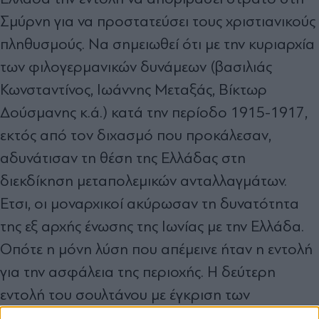
Σμύρνη για να προστατεύσει τους χριστιανικούς
πληθυσμούς. Να σημειωθεί ότι με την κυριαρχία
των φιλογερμανικών δυνάμεων (βασιλιάς
Κωνσταντίνος, Ιωάννης Μεταξάς, Βίκτωρ
Δούσμανης κ.ά.) κατά την περίοδο 1915-1917,
εκτός από τον διχασμό που προκάλεσαν,
αδυνάτισαν τη θέση της Ελλάδας στη
διεκδίκηση μεταπολεμικών ανταλλαγμάτων.
Ετσι, οι μοναρχικοί ακύρωσαν τη δυνατότητα
της εξ αρχής ένωσης της Ιωνίας με την Ελλάδα.
Οπότε η μόνη λύση που απέμεινε ήταν η εντολή
για την ασφάλεια της περιοχής. Η δεύτερη
εντολή του σουλτάνου με έγκριση των
συμμάχων δόθηκε στον Οθωμανό αξιωματικό