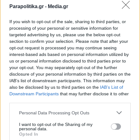
Parapolitika.gr -
Media.gr
Μουσταφά Κεμάλ πασά, που είχε γεννηθεί στη
Θεσσαλονίκη και διακρινόταν για τις
If you wish to opt-out of the sale, sharing to third parties, or
στρατιωτικές του ικανότητες. Η εντολή που του
processing of your personal or sensitive information for
targeted advertising by us, please use the below opt-out
δόθηκε ήταν σαφής: προστασία των
section to confirm your selection. Please note that after your
opt-out request is processed you may continue seeing
χριστιανικών πληθυσμών στον Πόντο και
interest-based ads based on personal information utilized by
αποκατάσταση της τάξης στην περιοχή. Οι
us or personal information disclosed to third parties prior to
your opt-out. You may separately opt-out of the further
συμμαχικές υπηρεσίες πληροφοριών, που
disclosure of your personal information by third parties on the
θεωρούσαν τον Κεμάλ επικίνδυνο,
IAB’s list of downstream participants. This information may
also be disclosed by us to third parties on the
IAB’s List of
προσπάθησαν να αποτρέψουν την αποστολή
Εγγραφή στο newsletter
Downstream Participants
that may further disclose it to other
του. Στις 16 Μαΐου, ημέρα αναχώρησής του για
third parties.
τη Σαμψούντα, οι βρετανικές Αρχές ζήτησαν
Personal Data Processing Opt Outs
από τον Νταμάντ Φερίντ να ακυρώσει τον
I want to opt-out of the Sharing of my
διορισμό του. Ηταν όμως αργά. Το πλοίο όπου
personal data.
*
Opted In
Αποδέχομαι τους
όρους χρήσης
επέβαινε ο Κεμάλ με το επιτελείο του είχε ήδη