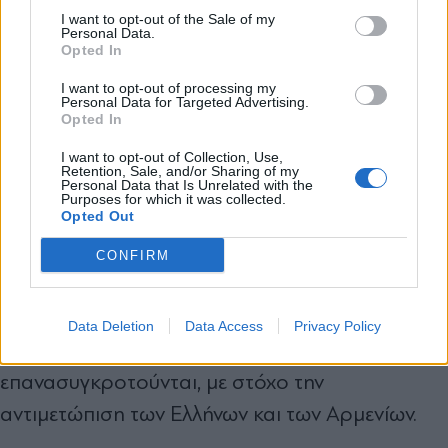
και την πολιτική απορρήτου
I want to opt-out of the Sale of my
αποπλεύσει για τον Πόντο. Το στοιχείο που
Personal Data.
Opted In
εξόργισε τους Τούρκους εθνικιστές ήταν η
Εγγραφή
I want to opt-out of processing my
απόβαση του ελληνικού στρατού στη Σμύρνη
Personal Data for Targeted Advertising.
Opted In
στις 16 Μαΐου. Η αποστολή αυτή
X
αντιμετωπίστηκε ως απαράδεκτη εξέλιξη. Οι
I want to opt-out of Collection, Use,
Retention, Sale, and/or Sharing of my
Personal Data that Is Unrelated with the
μουσουλμάνοι, είτε ήταν εθνικιστές είτε
Purposes for which it was collected.
Opted Out
θρησκευόμενοι, δεν μπορούσαν να ανεχτούν
μια τέτοια πράξη από τους παλιούς ραγιάδες,
CONFIRM
που με βάση τα θεολογικά τους κείμενα τους
θεωρούσαν υποδεέστερους. Οι παλιές
Data Deletion
Data Access
Privacy Policy
εθνικιστικές οργανώσεις άρχισαν να
επανασυγκροτούνται, με στόχο την
αντιμετώπιση των Ελλήνων και των Αρμενίων.