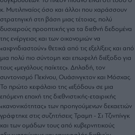
κ. Μυτιληναίος όσο και άλλοι που χαράσσουν
στρατηγική στη βάση µιας τέτοιας, πολύ
δυσχερούς προοπτικής για τα διεθνή δεδοµένα
της ενέργειας και των οικονοµιών να
«αιφνιδιαστούν» θετικά από τις εξελίξεις και από
µια πολύ πιο σύντοµη και επωφελή διέξοδο για
τους «µεγάλους παίκτες». ∆ηλαδή, τον
συντονισµό Πεκίνου, Ουάσινγκτον και Μόσχας.
Το πρώτο κεφάλαιο της «εξόδου» σε µια
επόµενη εποχή της διεθνιστικής-εταιρικής
«κανονικότητας» των προηγούµενων δεκαετιών
γράφτηκε στις συζητήσεις Τραµπ - Σι Τζινπίνγκ
και των οµάδων τους από κυβερνητικούς
αξιωµατούχους και επικεφαλής διεθνών