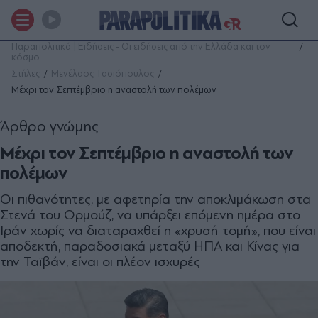
Παραπολιτικά | Ειδήσεις - Οι ειδήσεις από την Ελλάδα και τον
κόσμο
Στήλες
Μενέλαος Τασιόπουλος
Μέχρι τον Σεπτέµβριο η αναστολή των πολέµων
Άρθρο γνώμης
Μέχρι τον Σεπτέµβριο η αναστολή των
πολέµων
Οι πιθανότητες, µε αφετηρία την αποκλιµάκωση στα
Στενά του Ορµούζ, να υπάρξει επόµενη ηµέρα στο
Ιράν χωρίς να διαταραχθεί η «χρυσή τοµή», που είναι
αποδεκτή, παραδοσιακά µεταξύ ΗΠΑ και Κίνας για
την Ταϊβάν, είναι οι πλέον ισχυρές