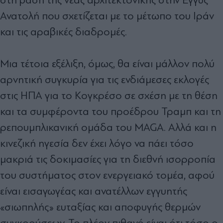
Ανατολή που σχετίζεται µε το µέτωπο του Ιράν
και τις αραβικές διαδροµές.
Μια τέτοια εξέλιξη, όµως, θα είναι µάλλον πολύ
αρνητική συγκυρία για τις ενδιάµεσες εκλογές
στις ΗΠΑ για το Κογκρέσο σε σχέση µε τη θέση
και τα συµφέροντα του προέδρου Τραµπ και τη
ρεπουµπλικανική οµάδα του MAGA. Αλλά και η
κινεζική ηγεσία δεν έχει λόγο να πάει τόσο
µακριά τις δοκιµασίες για τη διεθνή ισορροπία
του συστήµατος στον ενεργειακό τοµέα, αφού
είναι εισαγωγέας και ανατέλλων εγγυητής
«σιωπηλής» ευταξίας και αποφυγής θερµών
συγκρούσεων. Το πλέον πιθανό είναι ότι τόσο ο