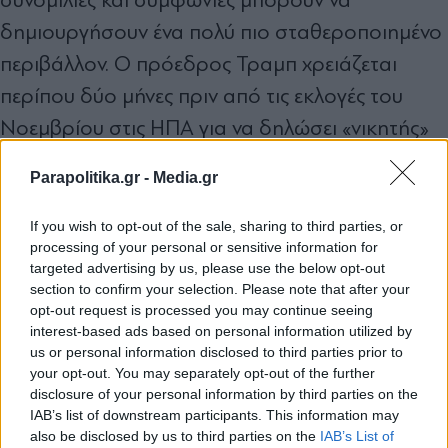
δηµιουργήσουν ένα πολύ πιο σταθεροποιηµένο
περιβάλλον. Ο πρόεδρος Τραµπ χρειάζεται
περίπου δύο µήνες πριν από τις εκλογές του
Νοεµβρίου στις ΗΠΑ για να δηλώσει «νικητής»
και να κεφαλαιοποιήσει τα κέρδη για τις ΗΠΑ
Parapolitika.gr -
Media.gr
στο εσωτερικό του ακροατήριο. Φυσικά,
υπάρχει και η Ευρώπη - ΝΑΤΟ, που θα δώσει
If you wish to opt-out of the sale, sharing to third parties, or
processing of your personal or sensitive information for
ένα ρεσιτάλ υπεροψίας στη Σύνοδο Κορυφής
targeted advertising by us, please use the below opt-out
του Ιουλίου, αλλά, αναλόγως και των συνθηκών,
section to confirm your selection. Please note that after your
opt-out request is processed you may continue seeing
θα δώσει στίγµα νέας «συµµαχικής» διεξόδου
interest-based ads based on personal information utilized by
και σε αυτή την κρίση. Σύµφωνο, τουλάχιστον,
us or personal information disclosed to third parties prior to
your opt-out. You may separately opt-out of the further
µε το όραµα της ηγετικής δύναµης στην ∆ύση.
disclosure of your personal information by third parties on the
Το Ισραήλ, από την άλλη, έχει εκλογές τον
IAB’s list of downstream participants. This information may
also be disclosed by us to third parties on the
IAB’s List of
Οκτώβριο και αυτές δεν θα επιτραπεί να γίνουν