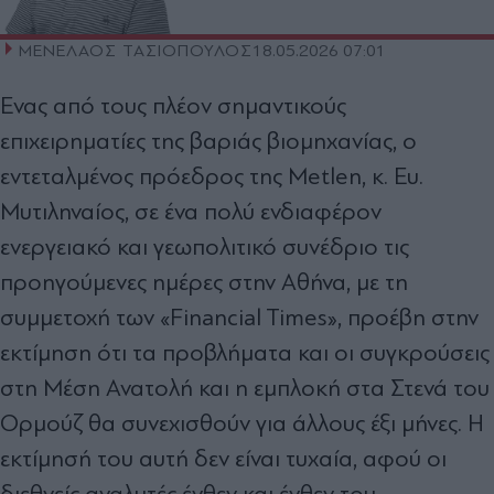
ΜΕΝΕΛΑΟΣ ΤΑΣΙΟΠΟΥΛΟΣ
18.05.2026 07:01
Eνας από τους πλέον σηµαντικούς
επιχειρηµατίες της βαριάς βιοµηχανίας, ο
εντεταλµένος πρόεδρος της Metlen, κ. Ευ.
Μυτιληναίος, σε ένα πολύ ενδιαφέρον
ενεργειακό και γεωπολιτικό συνέδριο τις
προηγούµενες ηµέρες στην Αθήνα, µε τη
συµµετοχή των «Financial Times», προέβη στην
εκτίµηση ότι τα προβλήµατα και οι συγκρούσεις
στη Μέση Ανατολή και η εµπλοκή στα Στενά του
Ορµούζ θα συνεχισθούν για άλλους έξι µήνες. Η
εκτίµησή του αυτή δεν είναι τυχαία, αφού οι
διεθνείς αναλυτές ένθεν και ένθεν του