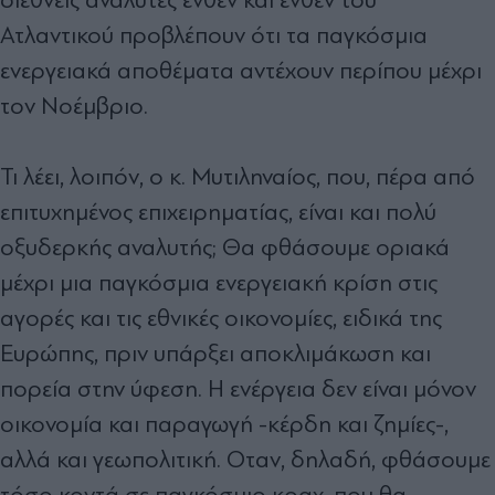
Ατλαντικού προβλέπουν ότι τα παγκόσµια
ενεργειακά αποθέµατα αντέχουν περίπου µέχρι
τον Νοέµβριο.
Τι λέει, λοιπόν, ο κ. Μυτιληναίος, που, πέρα από
επιτυχηµένος επιχειρηµατίας, είναι και πολύ
οξυδερκής αναλυτής; Θα φθάσουµε οριακά
µέχρι µια παγκόσµια ενεργειακή κρίση στις
αγορές και τις εθνικές οικονοµίες, ειδικά της
Ευρώπης, πριν υπάρξει αποκλιµάκωση και
πορεία στην ύφεση. Η ενέργεια δεν είναι µόνον
οικονοµία και παραγωγή -κέρδη και ζηµίες-,
αλλά και γεωπολιτική. Οταν, δηλαδή, φθάσουµε
τόσο κοντά σε παγκόσµιο κραχ, που θα