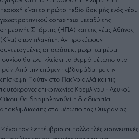
περιοχή είναι το πρώτο πεδίο δοκιµής ενός νέου
γεωστρατηγικού consensus µεταξύ της
σηµερινής Σπάρτης (ΗΠΑ) και της νέας Αθήνας
(Κίνα) στον πλανήτη. Αν προκύψουν
συντεταγµένες αποφάσεις, µέχρι τα µέσα
Ιουνίου θα έχει κλείσει το θερµό µέτωπο στο
Ιράν. Από την επόµενη εβδοµάδα, µε την
επίσκεψη Πούτιν στο Πεκίνο αλλά και τις
ταυτόχρονες επικοινωνίες Κρεµλίνου - Λευκού
Οίκου, θα δροµολογηθεί η διαδικασία
αποκλιµάκωσης στο µέτωπο της Ουκρανίας.
Μέχρι τον Σεπτέµβριο οι πολλαπλές ειρηνευτικές
συνοµιλίες και συµφωνίες µπορούν να