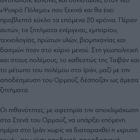
«Ψυχρό Πόλεµο» που ξεκινά και θα έχει
προβλεπτό κύκλο τα επόµενα 20 χρόνια. Πέραν
αυτών, τα ζητήµατα ενέργειας, εµπορίου,
τεχνολογίας, πρώτων υλών, βιοµηχανίας και
δασµών ήταν στο κύριο µενού. Στη γεωπολιτική
και στους πολέµους, το καθεστώς της Ταϊβάν και
το µέτωπο του πολέµου στο Ιράν, µαζί µε την
αποδέσµευση του Ορµούζ, δέσποζαν ως άµεσα
ζητήµατα.
Οι πιθανότητες, µε αφετηρία την αποκλιµάκωση
στα Στενά του Ορµούζ, να υπάρξει επόµενη
ηµέρα στο Ιράν χωρίς να διαταραχθεί η «χρυσή
τοµή», που είναι αποδεκτή, παραδοσιακά