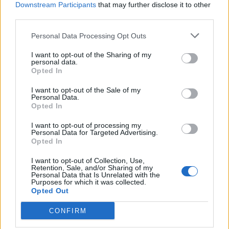
Εγγραφή στο newsletter
Downstream Participants
that may further disclose it to other
εν µέσω πολέµων.
third parties.
Personal Data Processing Opt Outs
Δημοσιεύτηκε στην εφημερίδα "Παραπολιτικά"
I want to opt-out of the Sharing of my
personal data.
*
Opted In
Αποδέχομαι τους
όρους χρήσης
Ακολουθήστε το
και την πολιτική απορρήτου
I want to opt-out of the Sale of my
parapolitika.gr στο Google
Personal Data.
Opted In
News για άμεση και έγκυρη
Εγγραφή
ενημέρωση
I want to opt-out of processing my
Personal Data for Targeted Advertising.
Opted In
Ακολουθήστε μας στο
X
facebook
I want to opt-out of Collection, Use,
Retention, Sale, and/or Sharing of my
Personal Data that Is Unrelated with the
Purposes for which it was collected.
Opted Out
Ακολουθήστε μας στο
twitter
CONFIRM