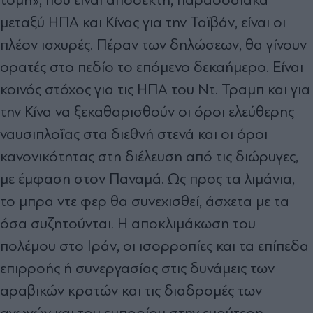
µεταξύ ΗΠΑ και Κίνας για την Ταϊβάν, είναι οι
πλέον ισχυρές. Πέραν των δηλώσεων, θα γίνουν
ορατές στο πεδίο το επόµενο δεκαήµερο. Είναι
κοινός στόχος για τις ΗΠΑ του Ντ. Τραµπ και για
την Κίνα να ξεκαθαρισθούν οι όροι ελεύθερης
ναυσιπλοΐας στα διεθνή στενά και οι όροι
κανονικότητας στη διέλευση από τις διώρυγες,
µε έµφαση στον Παναµά. Ως προς τα λιµάνια,
το µπρα ντε φερ θα συνεχισθεί, άσχετα µε τα
όσα συζητούνται. Η αποκλιµάκωση του
πολέµου στο Ιράν, οι ισορροπίες και τα επίπεδα
επιρροής ή συνεργασίας στις δυνάµεις των
αραβικών κρατών και τις διαδροµές των
αγωγών και του εµπορίου στην ευρύτερη