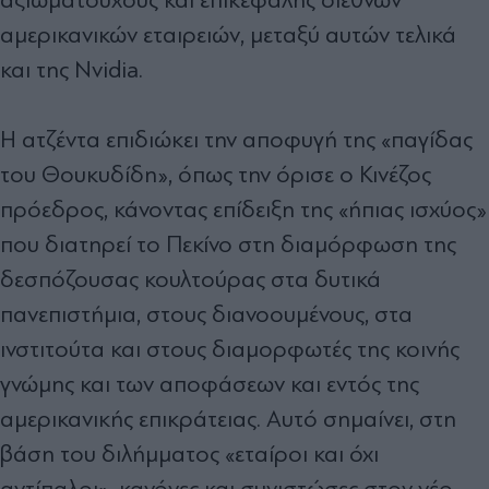
αµερικανικών εταιρειών, µεταξύ αυτών τελικά
και της Nvidia.
Η ατζέντα επιδιώκει την αποφυγή της «παγίδας
του Θουκυδίδη», όπως την όρισε ο Κινέζος
πρόεδρος, κάνοντας επίδειξη της «ήπιας ισχύος»
που διατηρεί το Πεκίνο στη διαµόρφωση της
δεσπόζουσας κουλτούρας στα δυτικά
πανεπιστήµια, στους διανοουµένους, στα
ινστιτούτα και στους διαµορφωτές της κοινής
γνώµης και των αποφάσεων και εντός της
αµερικανικής επικράτειας. Αυτό σηµαίνει, στη
βάση του διλήµµατος «εταίροι και όχι
αντίπαλοι», κανόνες και συνιστώσες στον νέο