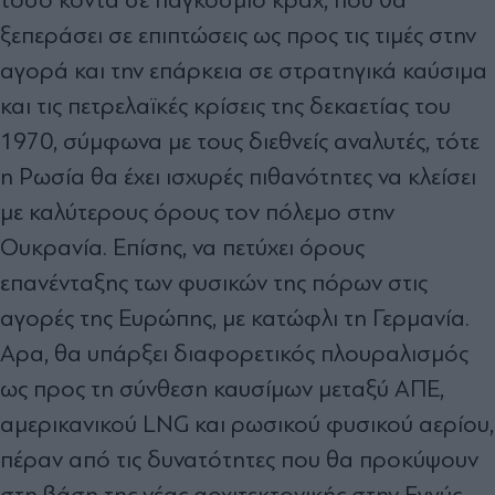
ξεπεράσει σε επιπτώσεις ως προς τις τιµές στην
αγορά και την επάρκεια σε στρατηγικά καύσιµα
και τις πετρελαϊκές κρίσεις της δεκαετίας του
1970, σύµφωνα µε τους διεθνείς αναλυτές, τότε
η Ρωσία θα έχει ισχυρές πιθανότητες να κλείσει
µε καλύτερους όρους τον πόλεµο στην
Ουκρανία. Επίσης, να πετύχει όρους
επανένταξης των φυσικών της πόρων στις
αγορές της Ευρώπης, µε κατώφλι τη Γερµανία.
Αρα, θα υπάρξει διαφορετικός πλουραλισµός
ως προς τη σύνθεση καυσίµων µεταξύ ΑΠΕ,
αµερικανικού LNG και ρωσικού φυσικού αερίου,
πέραν από τις δυνατότητες που θα προκύψουν
στη βάση της νέας αρχιτεκτονικής στην Εγγύς