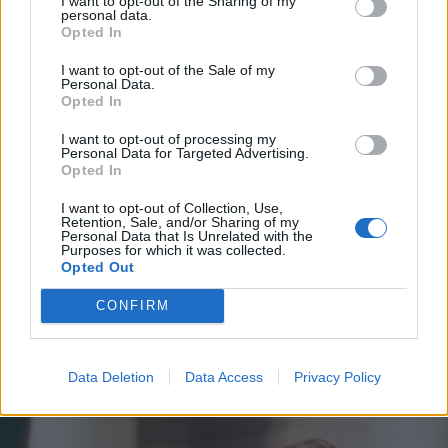
I want to opt-out of the Sharing of my
personal data.
*
Opted In
Αποδέχομαι τους
όρους χρήσης
και την πολιτική απορρήτου
I want to opt-out of the Sale of my
Personal Data.
Opted In
Εγγραφή
I want to opt-out of processing my
Personal Data for Targeted Advertising.
Opted In
BUSINESS
12.07.2024 18:23
X
I want to opt-out of Collection, Use,
PARAPOLITIKA NEWSROOM
Retention, Sale, and/or Sharing of my
Personal Data that Is Unrelated with the
Το ΙΝΕΔΙΒΙΜ καλύπτει τα έξοδα
Purposes for which it was collected.
Opted Out
ξενοδοχείου σε δικαιούχους φοιτητές σε 3
Πανεπιστήμια, σε 8 πόλεις για τα επόμενα
CONFIRM
δύο χρόνια
Data Deletion
Data Access
Privacy Policy