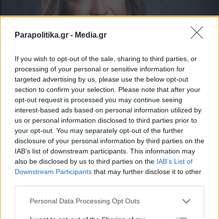
Parapolitika.gr -
Media.gr
If you wish to opt-out of the sale, sharing to third parties, or
processing of your personal or sensitive information for
targeted advertising by us, please use the below opt-out
ΕΛΛΑΔΑ
24.07.2024 17:58
section to confirm your selection. Please note that after your
PARAPOLITIKA NEWSROOM
opt-out request is processed you may continue seeing
ΙΝΕΔΙΒΙΜ: Εγκαίρως οι πληρωμές στους
interest-based ads based on personal information utilized by
us or personal information disclosed to third parties prior to
ωρομίσθιους εκπαιδευτές ΣΑΕΚ – Άννα
your opt-out. You may separately opt-out of the further
Ροκοφύλλου: “Το είπαμε, το κάναμε”
disclosure of your personal information by third parties on the
IAB’s list of downstream participants. This information may
also be disclosed by us to third parties on the
IAB’s List of
Εγγραφή στο newsletter
Downstream Participants
that may further disclose it to other
third parties.
Personal Data Processing Opt Outs