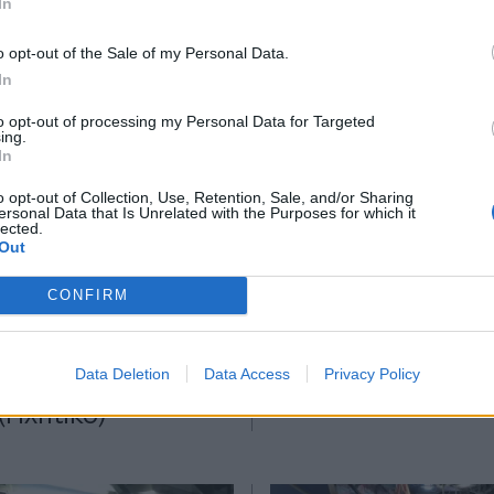
In
*
o opt-out of the Sale of my Personal Data.
Αποδέχομαι τους
όρους χρήσης
In
και την πολιτική απορρήτου
12.02.2026 09:02
ΟΙΚΟΝΟΜΙΑ
30.12.202
to opt-out of processing my Personal Data for Targeted
ing.
TIKA NEWSROOM
Εγγραφή
PARAPOLITIKA NEWSRO
In
έμπτη: "Ο κόσμος
Βαρβάκειος: Τιμές 
o opt-out of Collection, Use, Retention, Sale, and/or Sharing
θεί να τιμά το
προσφορές για το
ersonal Data that Is Unrelated with the Purposes for which it
lected.
X
ε κρέατα και
πρωτοχρονιάτικο τ
Out
, πού κυμαίνονται οι
Ανοιχτή έως το απ
CONFIRM
ι είπε στα
αγορά (Βίντεο)
ιτικά 90,1 ο
Data Deletion
Data Access
Privacy Policy
ς της Βαρβακείου
(Ηχητικό)