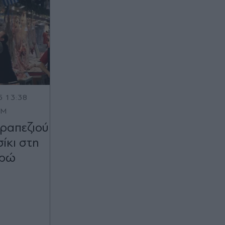
5 13:38
OM
τραπεζιού
σίκι στη
υρώ