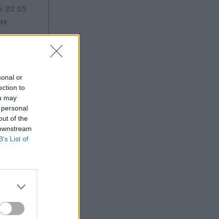
6 22:05
OM
ς τα
ού
sonal or
ς σε
ection to
αρβάκειο
ou may
 personal
out of the
 downstream
B’s List of