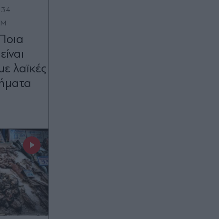
:34
OM
Ποια
είναι
 με λαϊκές
τήματα