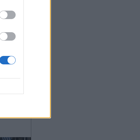
5 11:10
OM
και
ραπέζι -
όγευμα η