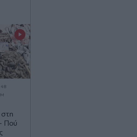
:48
OM
 στη
- Πού
ς