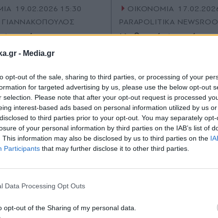
ΜΙΑ
19.02.2026 15:30
ΟΙΚΟΝΟΜΙΑ
17.02.202
 ΓΙΑΝΝΑΚΟΠΟΥΛΟΣ
PARAPOLITIKA NEWSRO
 Δευτέρα:
Καθαρά Δευτέρα:
η κίνηση στην
"Τσιμπημένα" φέτο
ka.gr -
Media.gr
ρά της Βαρβακείου,
σαρακοστιανά - Π
to opt-out of the sale, sharing to third parties, or processing of your per
ίνονται οι τιμές
κυμαίνονται οι τιμέ
formation for targeted advertising by us, please use the below opt-out s
ικόνες & Βίντεο)
ιχθυοπωλεία και Β
r selection. Please note that after your opt-out request is processed y
eing interest-based ads based on personal information utilized by us or
(Βίντεο)
disclosed to third parties prior to your opt-out. You may separately opt-
losure of your personal information by third parties on the IAB’s list of
. This information may also be disclosed by us to third parties on the
IA
Participants
that may further disclose it to other third parties.
Εγγραφή στο
newsletter
l Data Processing Opt Outs
o opt-out of the Sharing of my personal data.