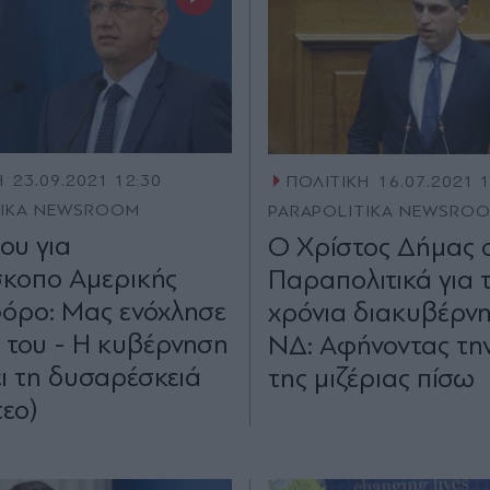
Η
23.09.2021 12:30
ΠΟΛΙΤΙΚΗ
16.07.2021 
TIKA NEWSROOM
PARAPOLITIKA NEWSRO
ου για
Ο Χρίστος Δήμας 
σκοπο Αμερικής
Παραπολιτικά για 
όρο: Μας ενόχλησε
χρόνια διακυβέρνη
ή του - Η κυβέρνηση
ΝΔ: Αφήνοντας τη
ι τη δυσαρέσκειά
της μιζέριας πίσω
τεο)