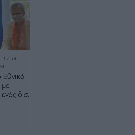
1 17:38
OM
ο Εθνικό
 με
ενός δισ.