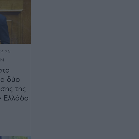
12:25
OM
στα
τα δύο
σης της
ν Ελλάδα