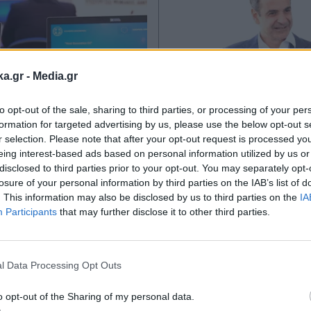
ka.gr -
Media.gr
to opt-out of the sale, sharing to third parties, or processing of your per
ΜΙΑ
20.09.2022 17:54
ΠΟΛΙΤΙΚΗ
20.05.2022 
formation for targeted advertising by us, please use the below opt-out s
 ΜΑΝΔΡΑΒΕΛΗΣ
PARAPOLITIKA NEWSRO
r selection. Please note that after your opt-out request is processed y
eing interest-based ads based on personal information utilized by us or
ξη έργα πνοής και
Μητσοτάκης από Μ
disclosed to third parties prior to your opt-out. You may separately opt-
ης - Άνω των 12,5
Bρήκαμε τα κονδύλ
losure of your personal information by third parties on the IAB’s list of
 οι εντάξεις
διάθεση 171 εκ. 
. This information may also be disclosed by us to third parties on the
IA
Participants
that may further disclose it to other third parties.
ν έργων στο
πόρων στη βιολογ
Εγγραφή στο
μα «Ελλάδα 2.0»
κτηνοτροφία
newsletter
l Data Processing Opt Outs
o opt-out of the Sharing of my personal data.