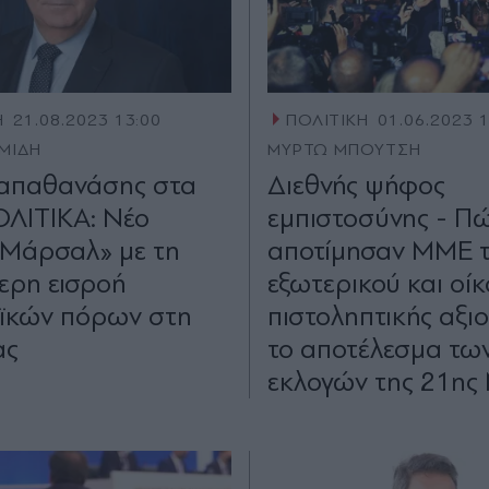
Η
21.08.2023 13:00
ΠΟΛΙΤΙΚΗ
01.06.2023 
ΜΙΔΗ
ΜΥΡΤΩ ΜΠΟΥΤΣΗ
Παπαθανάσης στα
Διεθνής ψήφος
ΛΙΤΙΚΑ: Νέο
εμπιστοσύνης - Π
 Μάρσαλ» με τη
αποτίμησαν ΜΜΕ 
ερη εισροή
εξωτερικού και οίκ
ϊκών πόρων στη
πιστοληπτικής αξι
ας
το αποτέλεσμα τω
εκλογών της 21ης