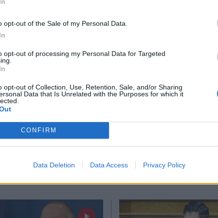
In
*
o opt-out of the Sale of my Personal Data.
Αποδέχομαι τους
όρους χρήσης
In
και την πολιτική απορρήτου
to opt-out of processing my Personal Data for Targeted
ing.
Εγγραφή
In
ΜΙΑ
24.11.2021 13:06
ΠΟΛΙΤΙΚΗ
04.10.2021 
o opt-out of Collection, Use, Retention, Sale, and/or Sharing
ersonal Data that Is Unrelated with the Purposes for which it
TIKA NEWSROOM
PARAPOLITIKA NEWSRO
lected.
X
ν όλα στη
Αυτός είναι ο
Out
αρία: Λαχνοί από
προϋπολογισμός τ
CONFIRM
έως €50.000 κάθε
Τι είπαν Σταϊκούρα
Σκυλακάκης στο υ
Data Deletion
Data Access
Privacy Policy