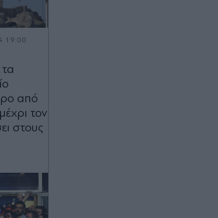
4 19:00
Σ
 τα
ίο
ερο από
µέχρι τον
ει στους