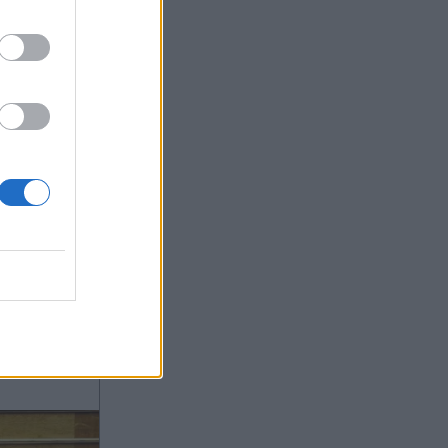
19:30
OM
ου 2022 -
ς και
πουργικό