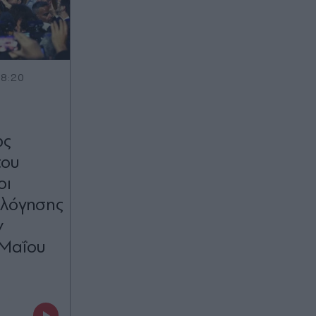
18:20
ώς
του
οι
ολόγησης
ν
 Μαΐου