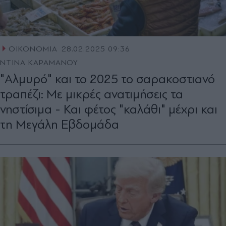
ΟΙΚΟΝΟΜΙΑ
28.02.2025 09:36
ΝΤΙΝΑ ΚΑΡΑΜΑΝΟΥ
"Αλµυρό" και το 2025 το σαρακοστιανό
τραπέζι: Με µικρές ανατιµήσεις τα
νηστίσιµα - Και φέτος "καλάθι" µέχρι και
τη Μεγάλη Εβδοµάδα