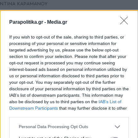
ΝΤΙΝΑ ΚΑΡΑΜΑΝΟΥ
Ανησυχία για τη σύγκρουση Ινδίας με
Πακιστάν: Πόσο "πληγώνεται" η Ελλάδα
Parapolitika.gr -
Media.gr
από τις επιθέσεις στο Κασµίρ;
If you wish to opt-out of the sale, sharing to third parties, or
processing of your personal or sensitive information for
targeted advertising by us, please use the below opt-out
section to confirm your selection. Please note that after your
opt-out request is processed you may continue seeing
interest-based ads based on personal information utilized by
us or personal information disclosed to third parties prior to
your opt-out. You may separately opt-out of the further
disclosure of your personal information by third parties on the
IAB’s list of downstream participants. This information may
also be disclosed by us to third parties on the
IAB’s List of
Εγγραφή στο newsletter
Downstream Participants
that may further disclose it to other
third parties.
Personal Data Processing Opt Outs