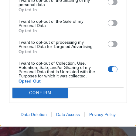
I want to opt-out of the Sharing of my
ΕΛΛΑΔΑ
23.04.2025 16:04
personal data.
*
Opted In
Αποδέχομαι τους
όρους χρήσης
ΝΤΙΝΑ ΚΑΡΑΜΑΝΟΥ
Αντιπυρική προστασία: Πόσο έτοιμοι
και την πολιτική απορρήτου
I want to opt-out of the Sale of my
Personal Data.
είμαστε για ένα δύσκολο καλοκαίρι -
Opted In
Εγγραφή
Μεγάλη έρευνα
I want to opt-out of processing my
Personal Data for Targeted Advertising.
Opted In
X
I want to opt-out of Collection, Use,
Retention, Sale, and/or Sharing of my
Personal Data that Is Unrelated with the
Purposes for which it was collected.
Opted Out
CONFIRM
Data Deletion
Data Access
Privacy Policy