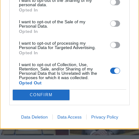
I want to opt-out of the Sharing of my
συνομίλησε ο ίδιος & ο Αθανασίου είχε
personal data.
*
Opted In
Αποδέχομαι τους
όρους χρήσης
ζητήσει εξυπηρέτηση για γεωργικά
και την πολιτική απορρήτου
I want to opt-out of the Sale of my
μηχανήματα - Τι είπε στα Παραπολιτικά
Personal Data.
90,1 η Ιωάννα Μάνδρου
Opted In
Εγγραφή
I want to opt-out of processing my
Personal Data for Targeted Advertising.
Opted In
X
I want to opt-out of Collection, Use,
Retention, Sale, and/or Sharing of my
Personal Data that Is Unrelated with the
Purposes for which it was collected.
Opted Out
CONFIRM
Data Deletion
Data Access
Privacy Policy