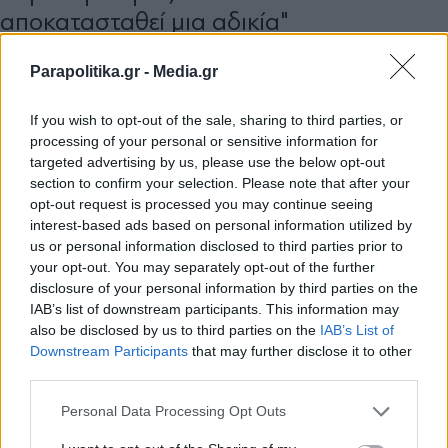
αποκατασταθεί μια αδικία"
Parapolitika.gr -
Media.gr
If you wish to opt-out of the sale, sharing to third parties, or
processing of your personal or sensitive information for
targeted advertising by us, please use the below opt-out
section to confirm your selection. Please note that after your
opt-out request is processed you may continue seeing
interest-based ads based on personal information utilized by
us or personal information disclosed to third parties prior to
your opt-out. You may separately opt-out of the further
disclosure of your personal information by third parties on the
IAB’s list of downstream participants. This information may
also be disclosed by us to third parties on the
IAB’s List of
Εγγραφή στο newsletter
Downstream Participants
that may further disclose it to other
third parties.
ΠΟΛΙΤΙΚΗ
03.04.2026 16:24
PARAPOLITIKA NEWSROOM
Personal Data Processing Opt Outs
ΟΠΕΚΕΠΕ: Ο Καραμανλής δεν