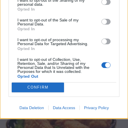
I want to opt-out of the Sharing of my
personal data.
*
Opted In
Αποδέχομαι τους
όρους χρήσης
και την πολιτική απορρήτου
I want to opt-out of the Sale of my
Personal Data.
Opted In
Εγγραφή
VIRAL ΕΙΔΗΣΕΙΣ
24.06.2026 10:29
I want to opt-out of processing my
Personal Data for Targeted Advertising.
PARAPOLITIKA NEWSROOM
Opted In
Βραβευμένο εστιατόριο χρησιμοποιεί το
X
I want to opt-out of Collection, Use,
ίδιο λάδι για 66 χρόνια: Πώς το
Retention, Sale, and/or Sharing of my
Personal Data that Is Unrelated with the
συντηρούν (Βίντεο)
Purposes for which it was collected.
Opted Out
CONFIRM
Data Deletion
Data Access
Privacy Policy