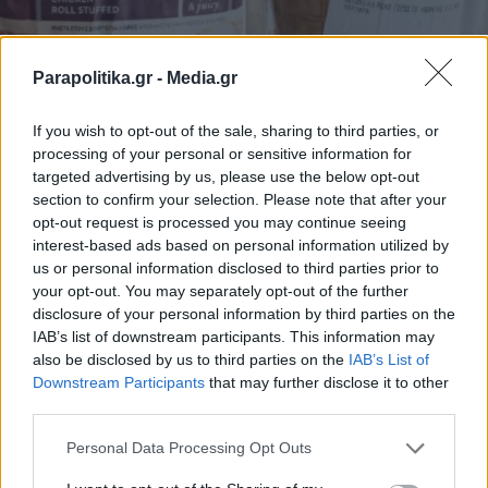
Parapolitika.gr -
Media.gr
If you wish to opt-out of the sale, sharing to third parties, or
ΕΛΛΑΔΑ
08.07.2026 17:51
processing of your personal or sensitive information for
PARAPOLITIKA NEWSROOM
targeted advertising by us, please use the below opt-out
section to confirm your selection. Please note that after your
ΕΦΕΤ: Ανακαλεί γεμιστό ρολό κοτόπουλο
opt-out request is processed you may continue seeing
Υφαντής - Εντοπίστηκε σαλμονέλα
interest-based ads based on personal information utilized by
us or personal information disclosed to third parties prior to
your opt-out. You may separately opt-out of the further
disclosure of your personal information by third parties on the
IAB’s list of downstream participants. This information may
also be disclosed by us to third parties on the
IAB’s List of
Εγγραφή στο newsletter
Downstream Participants
that may further disclose it to other
third parties.
Personal Data Processing Opt Outs