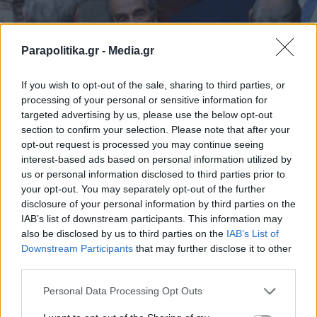
Parapolitika.gr -
Media.gr
If you wish to opt-out of the sale, sharing to third parties, or
processing of your personal or sensitive information for
targeted advertising by us, please use the below opt-out
section to confirm your selection. Please note that after your
opt-out request is processed you may continue seeing
ΠΟΛΙΤΙΚΗ
20.12.2023 06:51
interest-based ads based on personal information utilized by
ΚΕΛΛΥ Μ. ΚΟΝΤΟΓΕΩΡΓΗ
us or personal information disclosed to third parties prior to
Βουλή: Το παρασκήνιο της χθεσινής
your opt-out. You may separately opt-out of the further
disclosure of your personal information by third parties on the
ψηφοφορίας για την επίμαχη τροπολογία
IAB’s list of downstream participants. This information may
- Το "όχι" Σαμαρά, οι γαλάζιες γκρίνιες
also be disclosed by us to third parties on the
IAB’s List of
Εγγραφή στο newsletter
Downstream Participants
that may further disclose it to other
και οι απουσίες από ΠΑΣΟΚ, ΣΥΡΙΖΑ,
third parties.
''Σπαρτιάτες''
Personal Data Processing Opt Outs