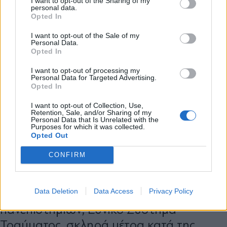
I want to opt-out of the Sharing of my
personal data.
*
Opted In
Αποδέχομαι τους
όρους χρήσης
και την πολιτική απορρήτου
I want to opt-out of the Sale of my
Personal Data.
Opted In
Εγγραφή
I want to opt-out of processing my
Personal Data for Targeted Advertising.
Opted In
X
I want to opt-out of Collection, Use,
Retention, Sale, and/or Sharing of my
Personal Data that Is Unrelated with the
Purposes for which it was collected.
Opted Out
ΠΟΛΙΤΙΚΗ
20.12.2023 06:18
CONFIRM
ΚΩΣΤΑΣ ΠΑΠΑΧΛΙΜΙΝΤΖΟΣ
Κομβικές μεταρρυθμίσεις στο Υπουργικό
Data Deletion
Data Access
Privacy Policy
Συμβούλιο: Θεσμοθέτηση ιδιωτικών
πανεπιστημίων, Εθνικό Σύστημα
Τραύματος, σκληρά μέτρα κατά της